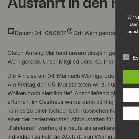
Ausfahrt in den Har
Wir v
Dien
jedoch
Datum: 04.-06.05.17
Ort: Wernigerode / Harz
Gleich Anfang Mai fand unsere diesjährige Ausfahrt 
Es
Wernigerode. Unser Mitglied Jens Keufner hatte in K
Die Anreise am 04. Mai nach Wernigerode war für v
Am Freitag den 05. Mai starteten wir zur unserem ers
Wolken noch ziemlich tief. Anschließend ging es we
erfuhren, im Gasthaus wurde dann zünftig eine wa
kam es zu einer tschechisch-russischen Fahrzeug
einer der bedeutendsten Abbaustätten für Silbererz i
„Fahrkunst“ werfen, die heute als anerkanntes Mas
individuell zu Fuß die Altstadt von Wernigerode zu 