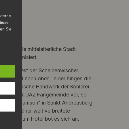
xterne
diese
sen Sie
z war die mittelalterliche Stadt
hrt organisiert.
unktionstest der Scheibenwischer.
Sessellift nach oben, leider hingen die
 das historische Handwerk der Köhlerei
Freunde der UAZ Fangemeinde vor, so
 „Grube Samson“ in Sankt Andreasberg,
auf die früher weit verbreitete
ückkehr zum Hotel bot es sich an,