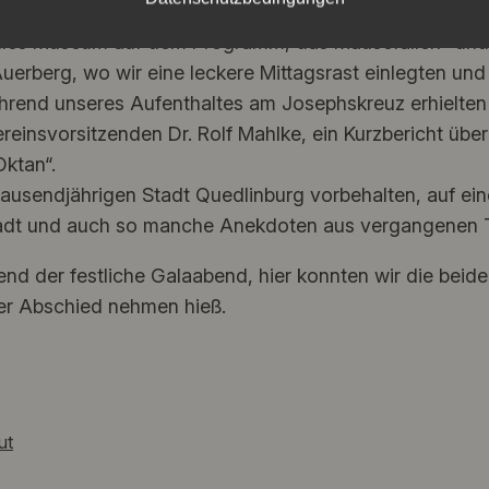
lles Museum auf dem Programm, das Mausefallen- und
uerberg, wo wir eine leckere Mittagsrast einlegten und
rend unseres Aufenthaltes am Josephskreuz erhielten 
reinsvorsitzenden Dr. Rolf Mahlke, ein Kurzbericht übe
ktan“.
tausendjährigen Stadt Quedlinburg vorbehalten, auf ein
er Stadt und auch so manche Anekdoten aus vergangenen
nd der festliche Galaabend, hier konnten wir die beid
er Abschied nehmen hieß.
ut