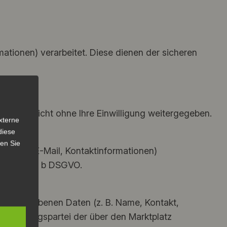
ationen) verarbeitet. Diese dienen der sicheren
rt und nicht ohne Ihre Einwilligung weitergegeben.
xterne
diese
sen Sie
B. Name, E-Mail, Kontaktinformationen)
Abs. 1 lit. b DSGVO.
ie eingegebenen Daten (z. B. Name, Kontakt,
cht Vertragspartei der über den Marktplatz