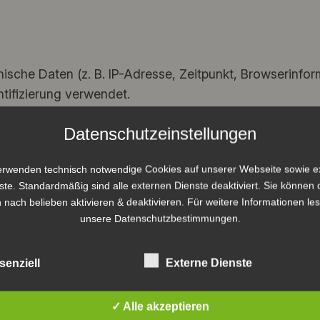
che Daten (z. B. IP-Adresse, Zeitpunkt, Browserinform
ntifizierung verwendet.
Datenschutzeinstellungen
en Ihre Angaben zur Bearbeitung der Anfrage gespeiche
erwenden technisch notwendige Cookies auf unserer Webseite sowie e
ste. Standardmäßig sind alle externen Dienste deaktiviert. Sie können 
 nach belieben aktivieren & deaktivieren. Für weitere Informationen le
anmelden, werden die hierfür erforderlichen Daten (z. 
unsere Datenschutzbestimmungen.
 Veranstaltung verarbeitet. Rechtsgrundlage ist Art. 6 
senziell
Externe Dienste
ung von Anzeigen durch Vereinsmitglieder oder Dritte. D
d für Besucher der Website sichtbar. Der Verein ist ni
✓ Alle akzeptieren