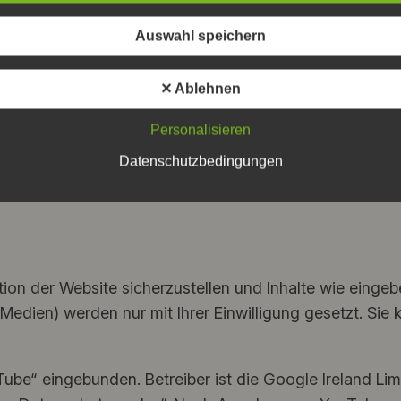
Auswahl speichern
und Presseartikeln. Für deren Inhalte und Datenschutzb
✕ Ablehnen
Personalisieren
Datenschutzbedingungen
, erfolgt die Verarbeitung auf Grundlage Ihrer Einwill
n der Website sicherzustellen und Inhalte wie eingebe
 Medien) werden nur mit Ihrer Einwilligung gesetzt. Sie
ube“ eingebunden. Betreiber ist die Google Ireland Limi