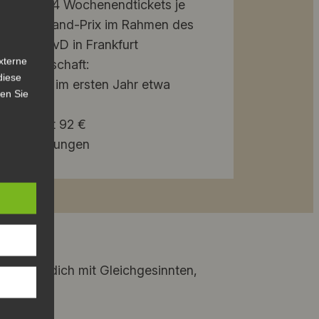
ls bis zu 4 Wochenendtickets je
ldtimer-Grand-Prix im Rahmen des
über den AvD in Frankfurt
xterne
Mitgliedschaft:
diese
iedschaft im ersten Jahr etwa
sen Sie
2 €
69 € statt 92 €
e Veränderungen
vernetze dich mit Gleichgesinnten,